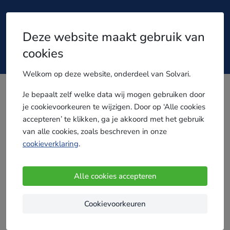
Solvari - Vergroot je
Deze website maakt gebruik van
klantenbestand
cookies
Welkom op deze website, onderdeel van Solvari.
Je bepaalt zelf welke data wij mogen gebruiken door
je cookievoorkeuren te wijzigen. Door op ‘Alle cookies
accepteren’ te klikken, ga je akkoord met het gebruik
Nieuwe klanten voor
van alle cookies, zoals beschreven in onze
(ver)bouwen en
cookieverklaring
.
verduurzamen?
Alle cookies accepteren
Werk je bij een (ver)bouwbedrijf of ben je
zelfstandig vakman? Verlies je veel tijd met het
Cookievoorkeuren
zoeken naar
nieuwe klanten
? Of wil je een
vollere agenda? Solvari neemt je het werk uit